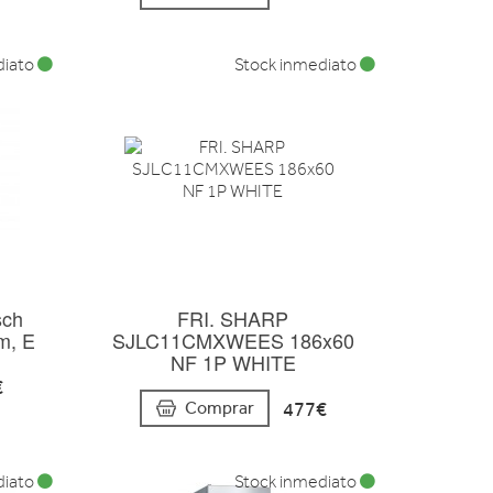
diato
Stock inmediato
sch
FRI. SHARP
m, E
SJLC11CMXWEES 186x60
NF 1P WHITE
€
477€
Comprar
diato
Stock inmediato