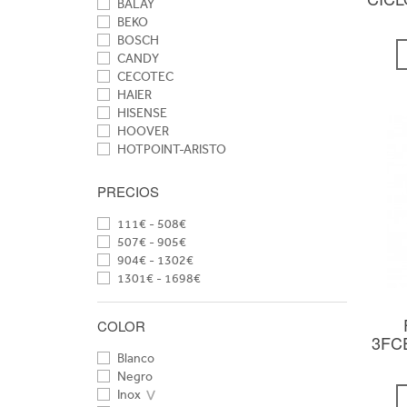
BALAY
BEKO
BOSCH
CANDY
CECOTEC
HAIER
HISENSE
HOOVER
HOTPOINT-ARISTO
INDESIT
LG
PRECIOS
LIEBHERR
NODOR
111€ - 508€
ORBEGOZO
507€ - 905€
SAMSUNG
904€ - 1302€
SHARP
1301€ - 1698€
SIEMENS
SMEG
COLOR
TEKA
3FCE
WHIRLPOOL
Blanco
Negro
Inox