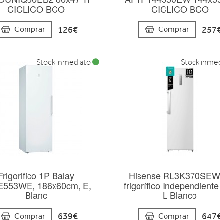
CICLICO BCO
CICLICO BCO
126€
257
Comprar
Comprar
Stock inmediato
Stock inme
Frigorifico 1P Balay
Hisense RL3K370SE
553WE, 186x60cm, E,
frigorífico Independient
Blanc
L Blanco
639€
647
Comprar
Comprar