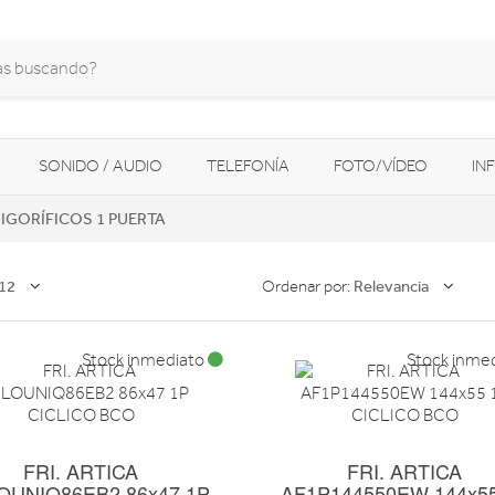
SONIDO / AUDIO
TELEFONÍA
FOTO/VÍDEO
IN
IGORÍFICOS 1 PUERTA
MOVILIDAD URBANA
NAVEGADORES GPS
CONSOLAS
12
Relevancia
Ordenar por:
Stock inmediato
Stock inme
FRI. ARTICA
FRI. ARTICA
OUNIQ86EB2 86x47 1P
AF1P144550EW 144x5