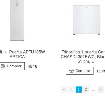
rif. 1_Puerta AFFU185W
Frigorífico 1 puerta Ca
ARTICA
CHASD4351EWC, Blan
51 cm, E
464€
Comprar
113
Comprar
1
2
...