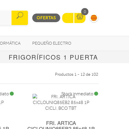
0
OFERTAS
FORMÁTICA
PEQUEÑO ELECTRO
FRIGORÍFICOS 1 PUERTA
OTROS
Productos 1 - 12 de 102
diato
Stock inmediato
FRI. ARTICA
5 1P
CICLOUNIQ85EB2 85x48 1P