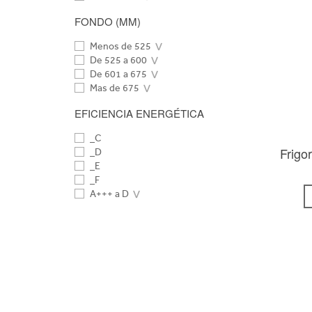
FONDO (MM)
Menos de 525
De 525 a 600
De 601 a 675
Mas de 675
EFICIENCIA ENERGÉTICA
_C
Frigo
_D
_E
_F
A+++ a D