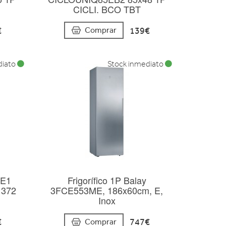
CICLI. BCO TBT
€
139€
Comprar
diato
Stock inmediato
WE1
Frigorífico 1P Balay
e 372
3FCE553ME, 186x60cm, E,
Inox
€
747€
Comprar