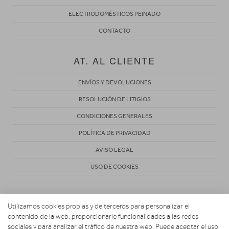
ELECTRODOMÉSTICOS PEINADO
CONTACTO
AT. AL CLIENTE
ENVÍOS Y DEVOLUCIONES
RESOLUCIÓN DE LITIGIOS
CONDICIONES GENERALES
POLÍTICA DE PRIVACIDAD
AVISO LEGAL
USO DE COOKIES
Utilizamos cookies propias y de terceros para personalizar el
contenido de la web, proporcionarle funcionalidades a las redes
sociales y para analizar el tráfico de nuestra web. Puede aceptar el uso